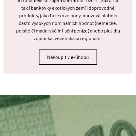
po roce 1989 se zájem sběratelů rozšířil. Sbírají se
tak i bankovky exotických zemí i doprovodné
produkty, jako tuzexové bony, nouzová platidla
často vysokých nominálních hodnot (německé,
polské či maďarské inflační peníze) anebo platidla
vojenská, vězeňská či regionální.
Nakoupit v e-Shopu