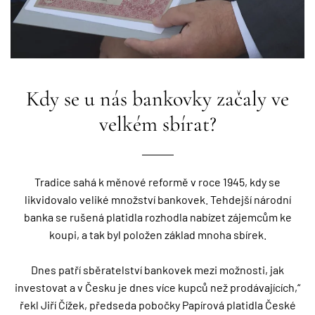
Kdy se u nás bankovky začaly ve
velkém sbírat?
Tradice sahá k měnové reformě v roce 1945, kdy se
likvidovalo veliké množství bankovek. Tehdejší národní
banka se rušená platidla rozhodla nabízet zájemcům ke
koupi, a tak byl položen základ mnoha sbírek.
Dnes patří sběratelství bankovek mezi možnosti, jak
investovat a v Česku je dnes více kupců než prodávajících,“
řekl Jiří Čížek, předseda pobočky Papírová platidla České