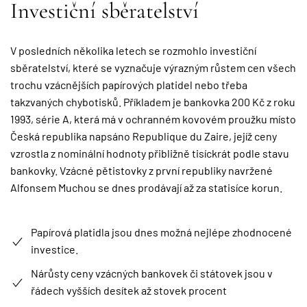
Investiční sběratelství
V posledních několika letech se rozmohlo investiční
sběratelství, které se vyznačuje výrazným růstem cen všech
trochu vzácnějších papírových platidel nebo třeba
takzvaných chybotisků. Příkladem je bankovka 200 Kč z roku
1993, série A, která má v ochranném kovovém proužku místo
Česká republika napsáno Republique du Zaire, jejíž ceny
vzrostla z nominální hodnoty přibližně tisíckrát podle stavu
bankovky. Vzácné pětistovky z první republiky navržené
Alfonsem Muchou se dnes prodávají až za statisíce korun.
Papírová platidla jsou dnes možná nejlépe zhodnocené
investice.
Nárůsty ceny vzácných bankovek či státovek jsou v
řádech vyšších desítek až stovek procent