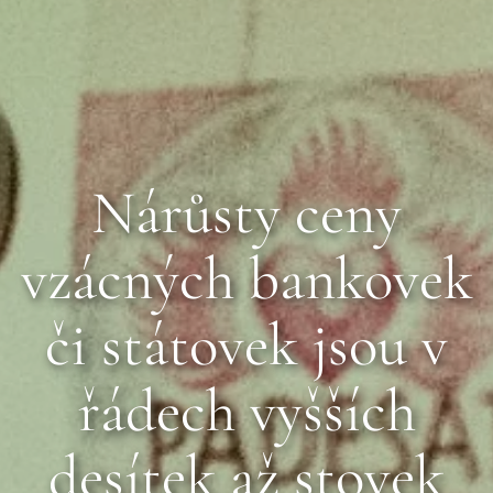
Nárůsty ceny
vzácných bankovek
či státovek jsou v
řádech vyšších
desítek až stovek