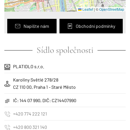
Leaflet
|
©
OpenStreetMap
Napište nám
Obchodní podmínky
Sídlo společnosti
PLATIDLO s.r.o.
Karoliny Světlé 278/28
CZ 110 00, Praha 1 - Staré Město
IČ: 144 07 990, DIČ: CZ14407990
+420 774 222 121
+420 800 321 140