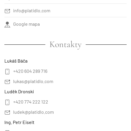
info@platidlo.com
Google mapa
Kontakty
Lukáš Báča
+420 604 289 716
lukas@platidlo.com
Luděk Dronski
+420 774 222 122
ludek@platidlo.com
Ing. Petr Eiselt