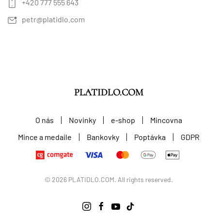
+420 777 555 643
petr@platidlo.com
PLATIDLO.COM
O nás
Novinky
e-shop
Mincovna
Mince a medaile
Bankovky
Poptávka
GDPR
©
2026
PLATIDLO.COM. All rights reserved.