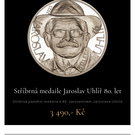
Stříbrná medaile Jaroslav Uhlíř 80. let
Stříbrná pamětní medaile k 80. narozeninám Jaroslava Uhlíře
3 490,- Kč