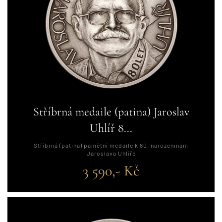
Stříbrná medaile (patina) Jaroslav
Uhlíř 8...
Stříbrná (patina) pamětní medaile k 80. narozeninám
Jaroslava Uhlíře
3 590,- Kč