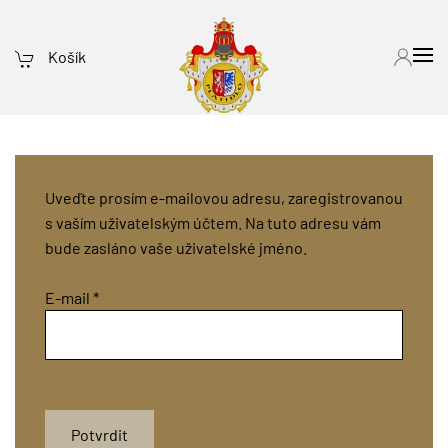
Košík
Uveďte prosím e-mailovou adresu, zaregistrovanou
s vaším uživatelským účtem. Na tuto adresu vám
bude zasláno vaše uživatelské jméno.
E-mail
*
Potvrdit