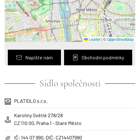
Leaflet
|
©
OpenStreetMap
Napište nám
Obchodní podmínky
Sídlo společnosti
PLATIDLO s.r.o.
Karoliny Světlé 278/28
CZ 110 00, Praha 1 - Staré Město
IČ: 144 07 990, DIČ: CZ14407990