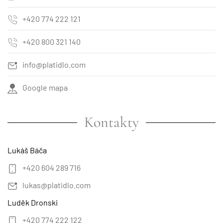
+420 774 222 121
+420 800 321 140
info@platidlo.com
Google mapa
Kontakty
Lukáš Báča
+420 604 289 716
lukas@platidlo.com
Luděk Dronski
+420 774 222 122