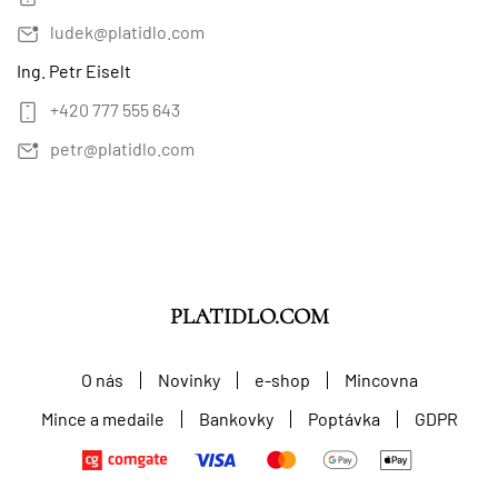
ludek@platidlo.com
Ing. Petr Eiselt
+420 777 555 643
petr@platidlo.com
PLATIDLO.COM
O nás
Novinky
e-shop
Mincovna
Mince a medaile
Bankovky
Poptávka
GDPR