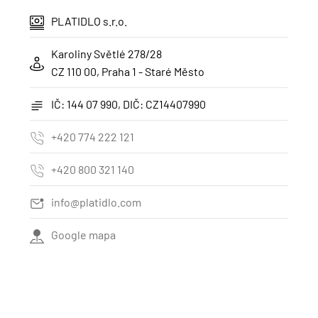
PLATIDLO s.r.o.
Karoliny Světlé 278/28
CZ 110 00, Praha 1 - Staré Město
IČ: 144 07 990, DIČ: CZ14407990
+420 774 222 121
+420 800 321 140
info@platidlo.com
Google mapa