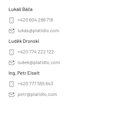
Lukáš Báča
+420 604 289 716
lukas@platidlo.com
Luděk Dronski
+420 774 222 122
ludek@platidlo.com
Ing. Petr Eiselt
+420 777 555 643
petr@platidlo.com