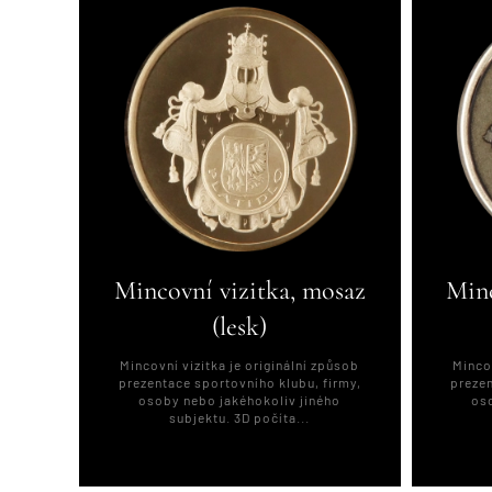
Mincovní vizitka, mosaz
Minc
(lesk)
Mincovní vizitka je originální způsob
Mincov
prezentace sportovního klubu, firmy,
prezen
osoby nebo jakéhokoliv jiného
oso
subjektu. 3D počíta...