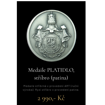
Medaile PLATIDLO,
stříbro (patina)
Medaile stříbrná v provedení ART (ruční
výroba). Ryzí stříbro v provedení patina.
2 990,- Kč