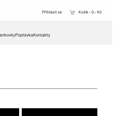
Přihlásit se
Košík -
0,- Kč
ankovky
Poptávka
Kontakty