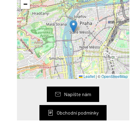
−
Leaflet
|
©
OpenStreetMap
Napište nám
Obchodní podmínky