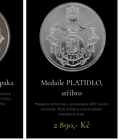
lpaka
Medaile PLATIDLO,
stříbro
 způsob
 firmy,
ného
Medaile stříbrná v provedení ART (ruční
výroba). Ryzí stříbro v provedení
standard lesk.
2 890,- Kč