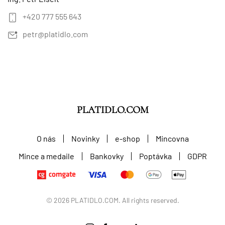
+420 777 555 643
petr@platidlo.com
PLATIDLO.COM
O nás
Novinky
e-shop
Mincovna
Mince a medaile
Bankovky
Poptávka
GDPR
©
2026
PLATIDLO.COM. All rights reserved.