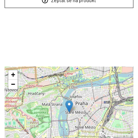
Zeptat se na produkt
+
−