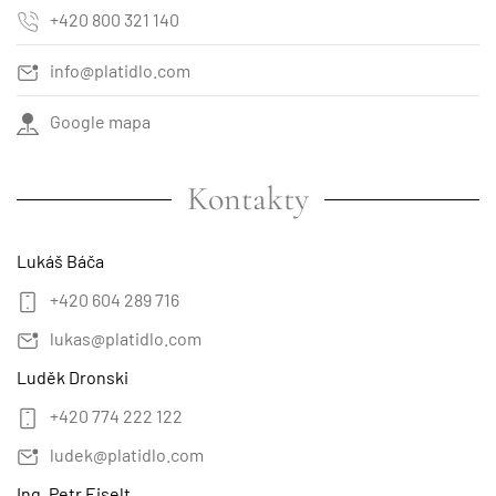
+420 800 321 140
info@platidlo.com
Google mapa
Kontakty
Lukáš Báča
+420 604 289 716
lukas@platidlo.com
Luděk Dronski
+420 774 222 122
ludek@platidlo.com
Ing. Petr Eiselt