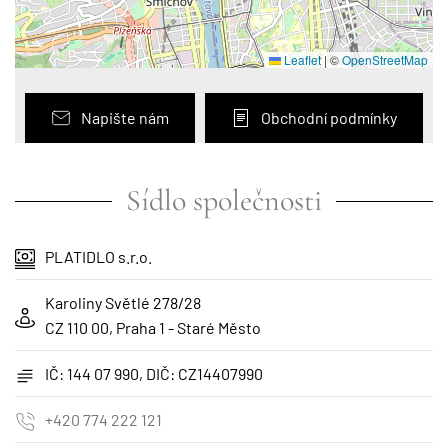
Leaflet
|
©
OpenStreetMap
Napište nám
Obchodní podmínky
Sídlo společnosti
PLATIDLO s.r.o.
Karoliny Světlé 278/28
CZ 110 00, Praha 1 - Staré Město
IČ: 144 07 990, DIČ: CZ14407990
+420 774 222 121