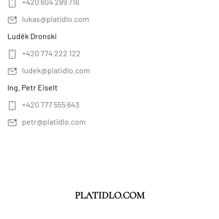
+420 604 289 716
lukas@platidlo.com
Luděk Dronski
+420 774 222 122
ludek@platidlo.com
Ing. Petr Eiselt
+420 777 555 643
petr@platidlo.com
PLATIDLO.COM