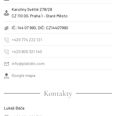
Karoliny Světlé 278/28
CZ 110 00, Praha 1 - Staré Město
IČ: 144 07 990, DIČ: CZ14407990
+420 774 222 121
+420 800 321 140
info@platidlo.com
Google mapa
Kontakty
Lukáš Báča