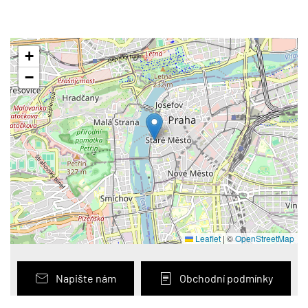
+
−
Leaflet
|
©
OpenStreetMap
Napište nám
Obchodní podmínky