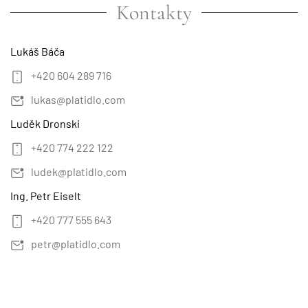
Kontakty
Lukáš Báča
+420 604 289 716
lukas@platidlo.com
Luděk Dronski
+420 774 222 122
ludek@platidlo.com
Ing. Petr Eiselt
+420 777 555 643
petr@platidlo.com