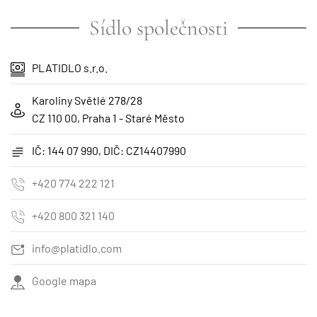
Sídlo společnosti
PLATIDLO s.r.o.
Karoliny Světlé 278/28
CZ 110 00, Praha 1 - Staré Město
IČ: 144 07 990, DIČ: CZ14407990
+420 774 222 121
+420 800 321 140
info@platidlo.com
Google mapa