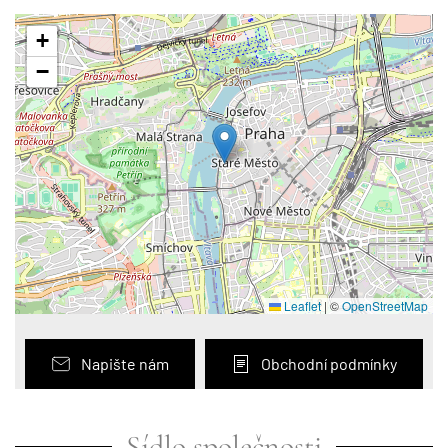
+
−
Leaflet
|
©
OpenStreetMap
Napište nám
Obchodní podmínky
Sídlo společnosti