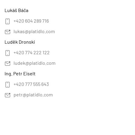
Lukáš Báča
+420 604 289 716
lukas@platidlo.com
Luděk Dronski
+420 774 222 122
ludek@platidlo.com
Ing. Petr Eiselt
+420 777 555 643
petr@platidlo.com