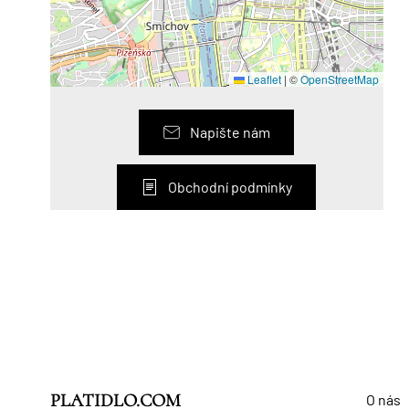
Leaflet
|
©
OpenStreetMap
Napište nám
Obchodní podmínky
PLATIDLO.COM
O nás