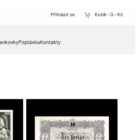
Přihlásit se
Košík -
0,- Kč
ankovky
Poptávka
Kontakty