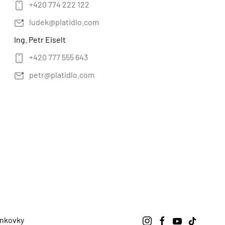
+420 774 222 122
ludek@platidlo.com
Ing. Petr Eiselt
+420 777 555 643
petr@platidlo.com
nkovky