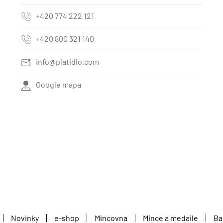
+420 774 222 121
+420 800 321 140
info@platidlo.com
Google mapa
Novinky
e-shop
Mincovna
Mince a medaile
Ba