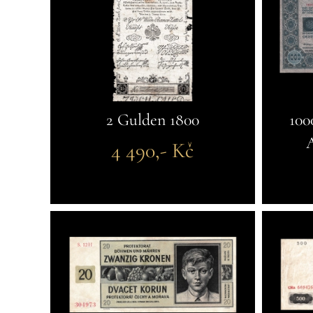
2 Gulden 1800
100
A
4 490,- Kč