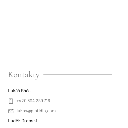
Kontakty
Lukáš Báča
+420 604 289 716
lukas@platidlo.com
Luděk Dronski