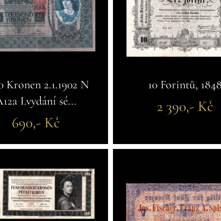
0 Kronen 2.1.1902 N
10 Forintů, 184
12a I.vydání sé...
2 390,- Kč
690,- Kč