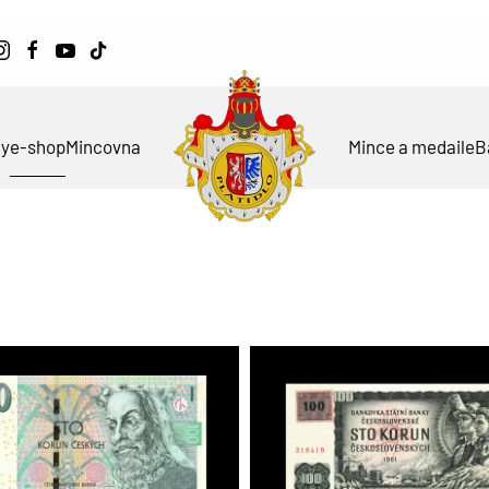
ky
e-shop
Mincovna
Mince a medaile
B