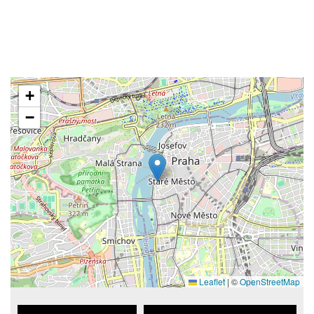
+
−
Leaflet
|
©
OpenStreetMap