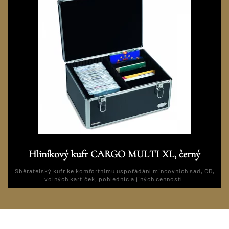
Hliníkový kufr CARGO MULTI XL, černý
Sběratelský kufr ke komfortnímu uspořádání mincovních sad, CD,
volných kartiček, pohlednic a jiných cenností.