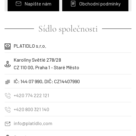
Napište nám
Obchodní podmínky
Sídlo společnosti
PLATIDLO s.r.o.
Karoliny Světlé 278/28
CZ 110 00, Praha 1 - Staré Město
IČ: 144 07 990, DIČ: CZ14407990
+420 774 222 121
+420 800 321 140
info@platidlo.com