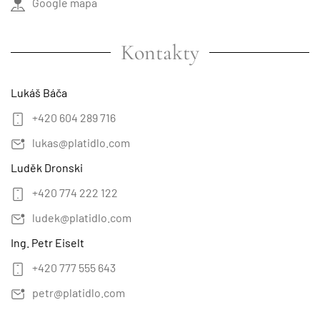
Google mapa
Kontakty
Lukáš Báča
+420 604 289 716
lukas@platidlo.com
Luděk Dronski
+420 774 222 122
ludek@platidlo.com
Ing. Petr Eiselt
+420 777 555 643
petr@platidlo.com