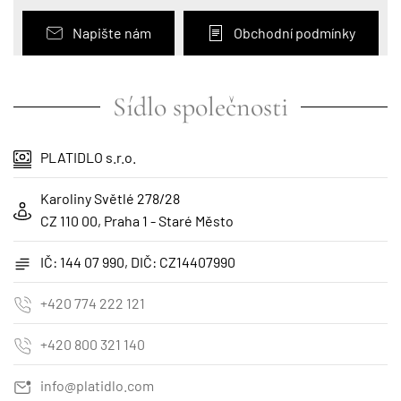
Napište nám
Obchodní podmínky
Sídlo společnosti
PLATIDLO s.r.o.
Karoliny Světlé 278/28
CZ 110 00, Praha 1 - Staré Město
IČ: 144 07 990, DIČ: CZ14407990
+420 774 222 121
+420 800 321 140
info@platidlo.com