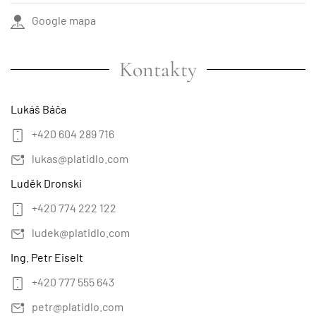
Google mapa
Kontakty
Lukáš Báča
+420 604 289 716
lukas@platidlo.com
Luděk Dronski
+420 774 222 122
ludek@platidlo.com
Ing. Petr Eiselt
+420 777 555 643
petr@platidlo.com