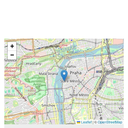
+
−
Leaflet
|
©
OpenStreetMap