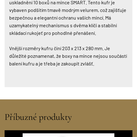
uskladnění 10 boxů na mince SMART. Tento kufr je
vybaven podšitím tmavě modrým velurem, což zajišťuje
bezpečnou a elegantní ochranu vašich mincí. Má
uzamykatelný mechanismus s dvěma klíči a stabilní
skládací rukojeť pro pohodlné přenášení.
Vnější rozměry kufru činí 203 x 213 x 280 mm. Je
důležité poznamenat, že boxy na mince nejsou součástí
balení kufru a je třeba je zakoupit zvlášť.
Příbuzné produkty