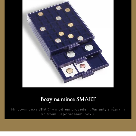
Boxy na mince SMART
Mincovní boxy SMART v modrém provedení. Varianty s různými
vnitřními uspořádáními boxu.