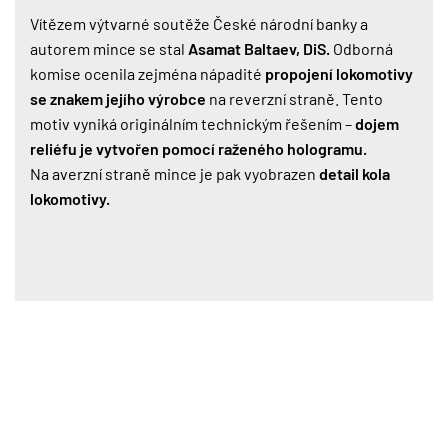
Vítězem výtvarné soutěže České národní banky a
autorem mince se stal
Asamat Baltaev, DiS.
Odborná
komise ocenila zejména nápadité
propojení lokomotivy
se znakem jejího výrobce
na reverzní straně. Tento
motiv vyniká originálním technickým řešením –
dojem
reliéfu je vytvořen pomocí raženého hologramu.
Na averzní straně mince je pak vyobrazen
detail kola
lokomotivy.