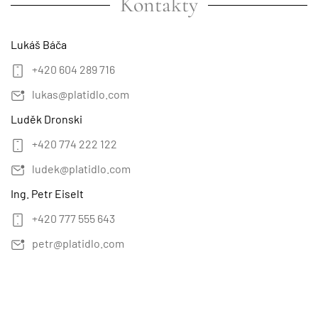
Kontakty
Lukáš Báča
+420 604 289 716
lukas@platidlo.com
Luděk Dronski
+420 774 222 122
ludek@platidlo.com
Ing. Petr Eiselt
+420 777 555 643
petr@platidlo.com