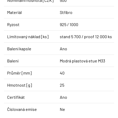
Nominální hodnota [CZK]
500
Materiál
Stříbro
Ryzost
925 / 1000
Limitovaný náklad [ks]
stand 5 700 / proof 12 000 ks
Balení kapsle
Ano
Balení
Modrá plastová etue M33
Průměr [mm]
40
Hmotnost [g]
25
Certifikát
Ano
Číslovaná emise
Ne