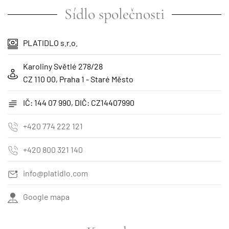
Sídlo společnosti
PLATIDLO s.r.o.
Karoliny Světlé 278/28
CZ 110 00, Praha 1 - Staré Město
IČ: 144 07 990, DIČ: CZ14407990
+420 774 222 121
+420 800 321 140
info@platidlo.com
Google mapa