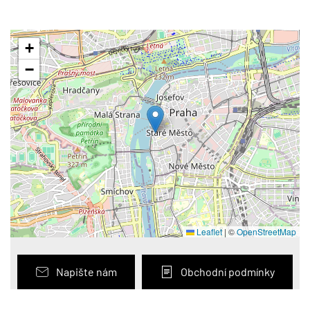
+
−
Leaflet
|
©
OpenStreetMap
Napište nám
Obchodní podmínky