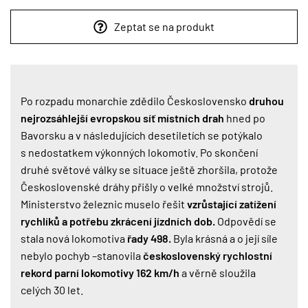
Zeptat se na produkt
Po rozpadu monarchie zdědilo Československo
druhou
nejrozsáhlejší evropskou síť místních drah
hned po
Bavorsku a v následujících desetiletích se potýkalo
s nedostatkem výkonných lokomotiv. Po skončení
druhé světové války se situace ještě zhoršila, protože
Československé dráhy přišly o velké množství strojů.
Ministerstvo železnic muselo řešit
vzrůstající zatížení
rychlíků a potřebu zkrácení jízdních dob.
Odpovědí se
stala nová lokomotiva
řady 498.
Byla krásná a o její síle
nebylo pochyb –stanovila
československý rychlostní
rekord parní lokomotivy 162 km/h
a věrně sloužila
celých 30 let.