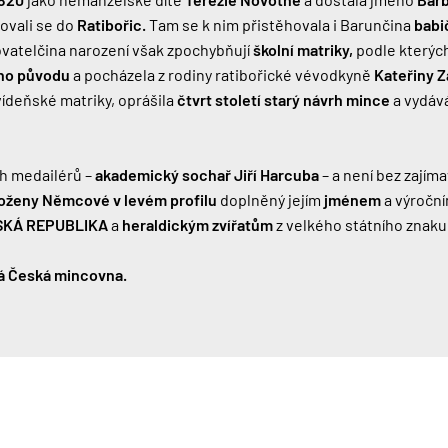
hovali se do
Ratibořic.
Tam se k nim přistěhovala i Barunčina
babi
sovatelčina narození však zpochybňují
školní matriky,
podle kterých
ho původu
a pocházela z rodiny ratibořické vévodkyně
Kateřiny 
ídeňské matriky, oprášila
čtvrt století starý návrh mince
a vydává
ch medailérů –
akademický sochař Jiří Harcuba
– a není bez zajím
Boženy Němcové v levém profilu
doplněný jejím
jménem
a výroční
SKÁ REPUBLIKA
a
heraldickým zvířatům
z velkého státního znaku
á Česká mincovna.