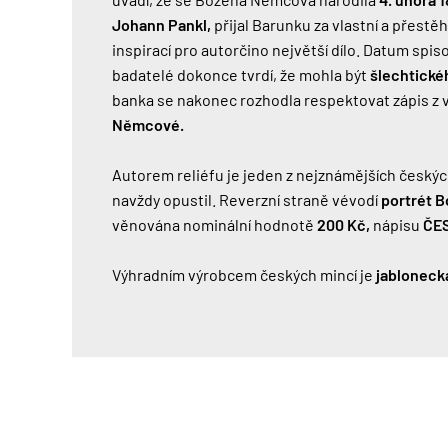
Johann Pankl,
přijal Barunku za vlastní a přestě
inspirací pro autorčino největší dílo. Datum spi
badatelé dokonce tvrdí, že mohla být
šlechtické
banka se nakonec rozhodla respektovat zápis z v
Němcové.
Autorem reliéfu je jeden z nejznámějších český
navždy opustil. Reverzní straně vévodí
portrét 
věnována nominální hodnotě
200 Kč,
nápisu
ČE
Výhradním výrobcem českých mincí je
jabloneck