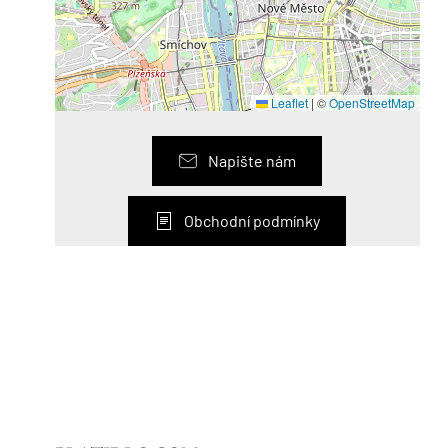
Leaflet
|
©
OpenStreetMap
Napište nám
Obchodní podmínky