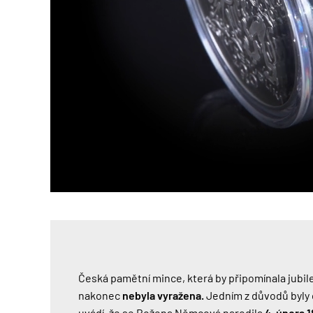
Česká pamětní mince, která by připomínala jubi
nakonec
nebyla vyražena.
Jedním z důvodů byly
uvádí, že se Božena Němcová narodila
4. února 