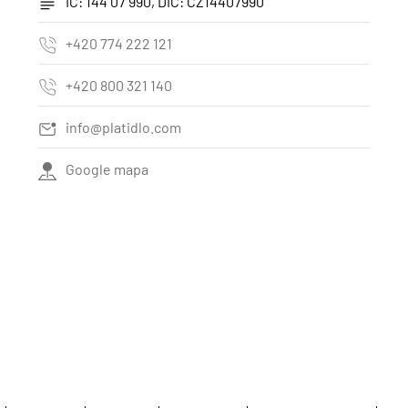
IČ: 144 07 990, DIČ: CZ14407990
+420 774 222 121
+420 800 321 140
info@platidlo.com
Google mapa