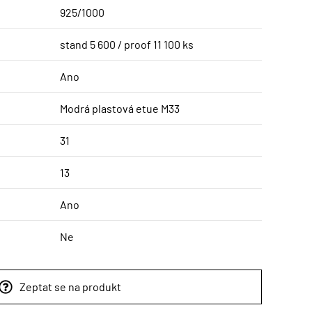
925/1000
stand 5 600 / proof 11 100 ks
Ano
Modrá plastová etue M33
31
13
Ano
Ne
Zeptat se na produkt