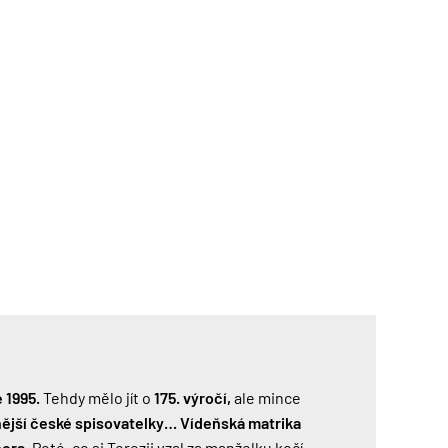
e 1995.
Tehdy mělo jít o
175. výročí,
ale mince
ější české spisovatelky…
Vídeňská matrika
ora.
Poté, co si Terezii vzal za manželku kočí