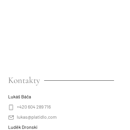
Kontakty
Lukáš Báča
+420 604 289 716
lukas@platidlo.com
Luděk Dronski