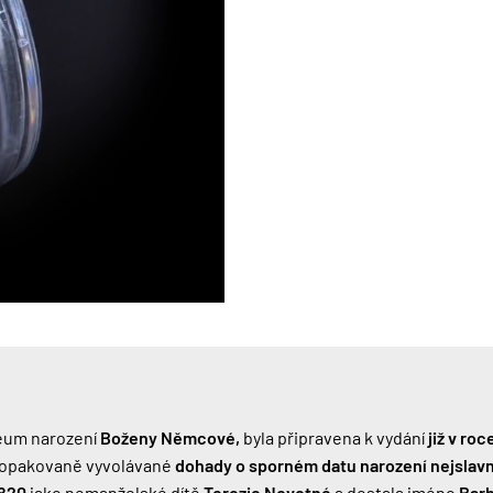
leum narození
Boženy Němcové,
byla připravena k vydání
již v roc
 opakovaně vyvolávané
dohady o sporném datu narození nejslavn
1820
jako nemanželské dítě
Terezie Novotné
a dostala jméno
Barb