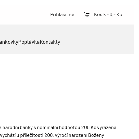
Přihlásit se
Košík -
0,- Kč
ankovky
Poptávka
Kontakty
é národní banky s nominální hodnotou 200 Kč vyražená
vychází u příležitosti 200. výročí narození Boženy