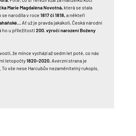
čka Marie Magdaléna Novotná,
která se stala
 se narodila v roce
1817 či 1818,
a někteří
Zaháňské…
Ať už je pravda jakákoli, Česká národní
 ho u příležitosti
200. výročí narození Boženy
avosti, že mince vychází až sedm let poté, co nás
mi letopočty
1820–2020.
Averzní strana je
. To vše nese Harcubův nezaměnitelný rukopis.