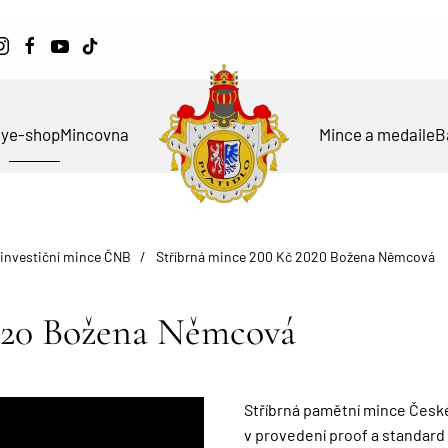
ky
e-shop
Mincovna
Mince a medaile
B
 investiční mince ČNB
Stříbrná mince 200 Kč 2020 Božena Němcová
2020 Božena Němcová
Stříbrná pamětní mince Česk
v provedení proof a standard 