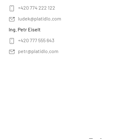
+420 774 222 122
ludek@platidlo.com
Ing. Petr Eiselt
+420 777 555 643
petr@platidlo.com