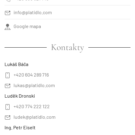
info@platidlo.com
Google mapa
Kontakty
Lukáš Báča
+420 604 289 716
lukas@platidlo.com
Luděk Dronski
+420 774 222 122
ludek@platidlo.com
Ing. Petr Eiselt