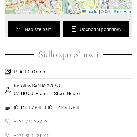
Leaflet
|
©
OpenStreetMap
Napište nám
Obchodní podmínky
Sídlo společnosti
PLATIDLO s.r.o.
Karoliny Světlé 278/28
CZ 110 00, Praha 1 - Staré Město
IČ: 144 07 990, DIČ: CZ14407990
+420 774 222 121
+420 800 321 140