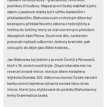
poetikou či hudbou. Napsal první český slabikář a jeho
zájem o jazykové otázky byl k užitku kazatelům i
překladatelům. Blahoslavovým vrcholným dílem byl
bezesporu překlad Nového zákona z hebrejštiny a
řečtiny do češtiny, který se stal vzorem pro přeložení
zbývajících částí Písma. Souhrnné dílo, na kterém
pracovali nejlepší odborníci Jednoty bratrské, pak
vstoupilo do dějin jako Bible kralická…
Jan Blahoslav byl jedním z prvních Čechů a Moravanů,
kteří v 16. století nosili brýle. Dioptrická skla má i na
reverzní straně mince, která je dílem medailéra
Vojtěcha Dostála, DiS. Odbornou komisi České národní
banky oslovil zejména výtvarný soulad obou stran
mince, které jsou stylizované do podoby Blahoslavovy
knihy Grammatica česká.