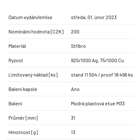
Datum vydání/emise
středa, 01. únor 2023
Nominální hodnota [CZK]
200
Materiál
Stříbro
Ryzost
925/1000 Ag, 75/1000 Cu
Limitovaný náklad [ks]
stand 11 504 / proof 18 496 ks
Balení kapsle
Ano
Balení
Modrá plastová etue M33
Průměr [mm]
31
Hmotnost [g]
13