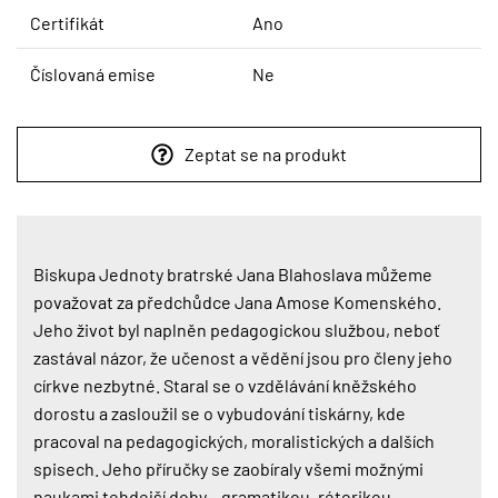
Certifikát
Ano
Číslovaná emise
Ne
Zeptat se na produkt
Biskupa Jednoty bratrské Jana Blahoslava můžeme
považovat za předchůdce Jana Amose Komenského.
Jeho život byl naplněn pedagogickou službou, neboť
zastával názor, že učenost a vědění jsou pro členy jeho
církve nezbytné. Staral se o vzdělávání kněžského
dorostu a zasloužil se o vybudování tiskárny, kde
pracoval na pedagogických, moralistických a dalších
spisech. Jeho příručky se zaobíraly všemi možnými
naukami tehdejší doby – gramatikou, rétorikou,