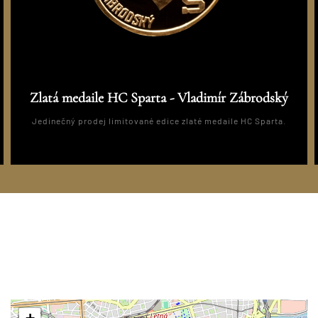
Zlatá medaile HC Sparta - Vladimír Zábrodský
Jedinečný prodej limitované edice zlaté medaile HC Sparta.