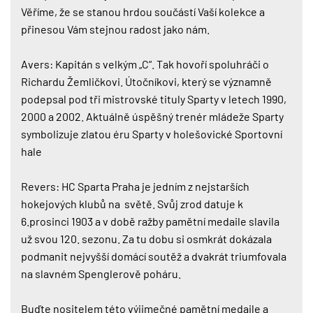
Věříme, že se stanou hrdou součástí Vaší kolekce a
přinesou Vám stejnou radost jako nám.
Avers: Kapitán s velkým „C“. Tak hovoří spoluhráči o
Richardu Žemličkovi. Útočníkovi, který se významně
podepsal pod tři mistrovské tituly Sparty v letech 1990,
2000 a 2002. Aktuálně úspěšný trenér mládeže Sparty
symbolizuje zlatou éru Sparty v holešovické Sportovní
hale
Revers: HC Sparta Praha je jedním z nejstarších
hokejových klubů na světě. Svůj zrod datuje k
6.prosinci 1903 a v době ražby pamětní medaile slavila
už svou 120. sezonu. Za tu dobu si osmkrát dokázala
podmanit nejvyšší domácí soutěž a dvakrát triumfovala
na slavném Spenglerově poháru.
Buďte nositelem této výjimečné pamětní medaile a