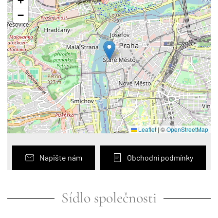
+
−
Leaflet
|
©
OpenStreetMap
Napište nám
Obchodní podmínky
Sídlo společnosti