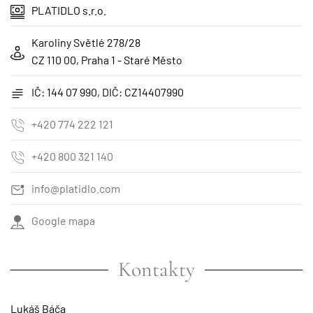
PLATIDLO s.r.o.
Karoliny Světlé 278/28
CZ 110 00, Praha 1 - Staré Město
IČ: 144 07 990, DIČ: CZ14407990
+420 774 222 121
+420 800 321 140
info@platidlo.com
Google mapa
Kontakty
Lukáš Báča