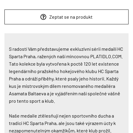
Zeptat se na produkt
S radostí Vám představujeme exkluzivní sérii medailí HC
Sparta Praha, ražených naší mincovnou PLATIDLO.COM.
Tato kolekce byla vytvořena k poctě 120 let existence
legendárního pražského hokejového klubu HC Sparta
Praha a odráží příběhy, které psaly jeho historii. Každý
kus je mistrovským dílem renomovaného medailéra
Asamata Baltaeva a je vyjádřením naší společné vášně
pro tento sport a klub.
Naše medaile ztělesňují nejen sportovního ducha a
tradici HC Sparta Praha, ale jsou také výrazem úcty k
nezapomenutelným okamžikům, které klub prožil.