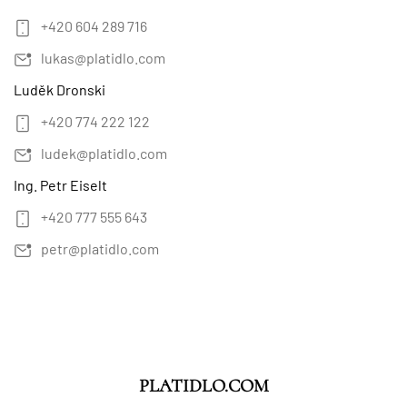
+420 604 289 716
lukas@platidlo.com
Luděk Dronski
+420 774 222 122
ludek@platidlo.com
Ing. Petr Eiselt
+420 777 555 643
petr@platidlo.com
PLATIDLO.COM