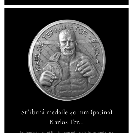
Stříbrná medaile 40 mm (patina)
Karlos Ter...
Jedinečný prodej limitované edice stříbrné medaile s