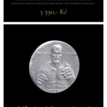
patinou a vlastnoručně podepsaným certifikátem pravosti.
3 590,- Kč