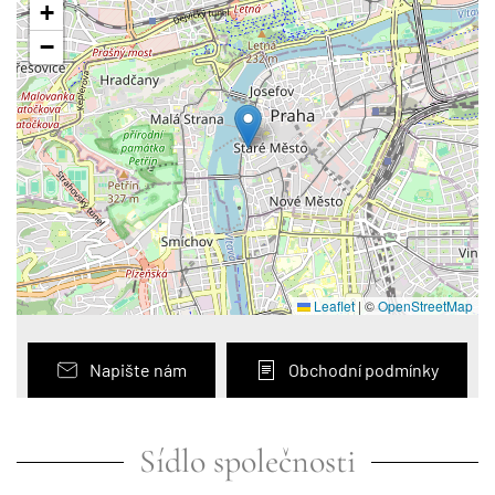
+
−
Leaflet
|
©
OpenStreetMap
Napište nám
Obchodní podmínky
Sídlo společnosti