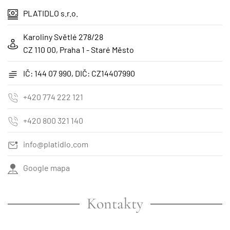
PLATIDLO s.r.o.
Karoliny Světlé 278/28
CZ 110 00, Praha 1 - Staré Město
IČ: 144 07 990, DIČ: CZ14407990
+420 774 222 121
+420 800 321 140
info@platidlo.com
Google mapa
Kontakty