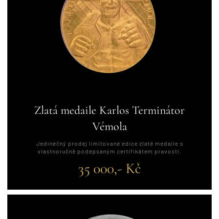
Zlatá medaile Karlos Terminátor
Vémola
Jedinečný prodej limitované edice zlaté medaile s
vlastnoručně podepsaným certifikátem pravosti.
35 000,- Kč