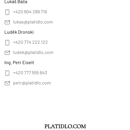
Lukáš Báča
+420 604 289 716
lukas@platidlo.com
Luděk Dronski
+420 774 222 122
ludek@platidlo.com
Ing. Petr Eiselt
+420 777 555 643
petr@platidlo.com
PLATIDLO.COM