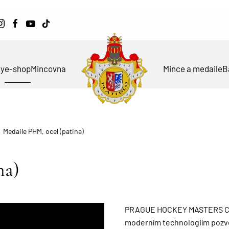
ky
e-shop
Mincovna
Mince a medaile
B
Medaile PHM, ocel (patina)
na)
PRAGUE HOCKEY MASTERS CUP, 
moderním technologiím pozved