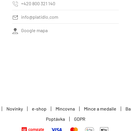
+420 800 321 140
info@platidlo.com
Google mapa
Novinky
e-shop
Mincovna
Mince a medaile
Ba
Poptávka
GDPR