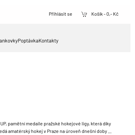
Přihlásit se
Košík -
0,- Kč
ankovky
Poptávka
Kontakty
pamětní medaile pražské hokejové ligy, která díky
á amatérský hokej v Praze na úroveň dnešní doby ...