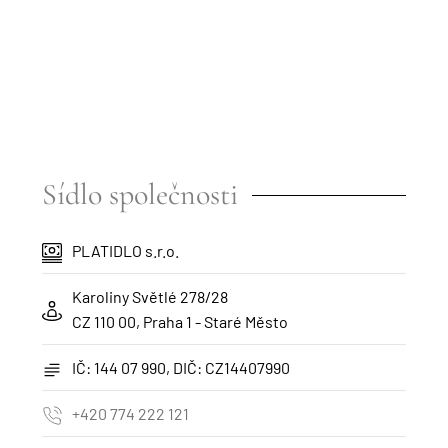
Sídlo společnosti
PLATIDLO s.r.o.
Karoliny Světlé 278/28
CZ 110 00, Praha 1 - Staré Město
IČ: 144 07 990, DIČ: CZ14407990
+420 774 222 121