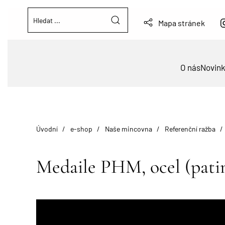
Mapa stránek
O nás
Novin
Úvodní
e-shop
Naše mincovna
Referenční ražba
Medaile PHM, ocel (pati