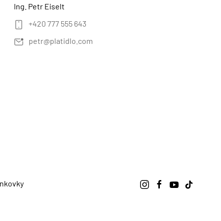
Ing. Petr Eiselt
+420 777 555 643
petr@platidlo.com
nkovky