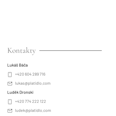
Kontakty
Lukáš Báča
+420 604 289 716
lukas@platidlo.com
Luděk Dronski
+420 774 222 122
ludek@platidlo.com