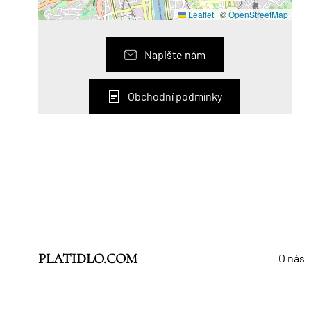
Leaflet
|
©
OpenStreetMap
Napište nám
Obchodní podmínky
PLATIDLO.COM
O nás