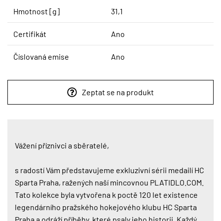
Hmotnost [g]
31,1
Certifikát
Ano
Číslovaná emise
Ano
Zeptat se na produkt
Vážení příznivci a sběratelé,
s radostí Vám představujeme exkluzivní sérii medailí HC
Sparta Praha, ražených naší mincovnou PLATIDLO.COM.
Tato kolekce byla vytvořena k poctě 120 let existence
legendárního pražského hokejového klubu HC Sparta
Praha a odráží příběhy, které psaly jeho historii. Každý