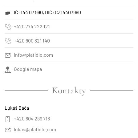
IČ: 144 07 990, DIČ: CZ14407990
+420 774 222 121
+420 800 321 140
info@platidlo.com
Google mapa
Kontakty
Lukáš Báča
+420 604 289 716
lukas@platidlo.com