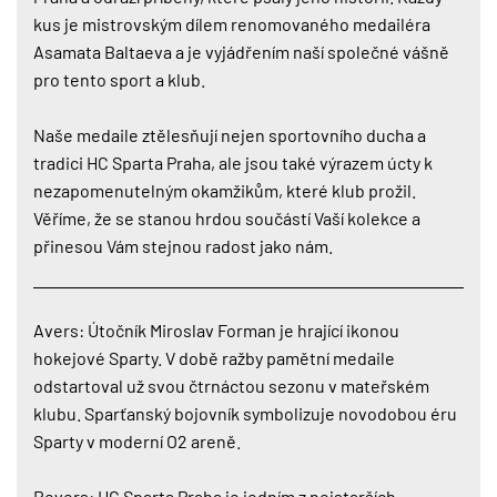
kus je mistrovským dílem renomovaného medailéra
Asamata Baltaeva a je vyjádřením naší společné vášně
pro tento sport a klub.
Naše medaile ztělesňují nejen sportovního ducha a
tradici HC Sparta Praha, ale jsou také výrazem úcty k
nezapomenutelným okamžikům, které klub prožil.
Věříme, že se stanou hrdou součástí Vaší kolekce a
přinesou Vám stejnou radost jako nám.
Avers: Útočník Miroslav Forman je hrající ikonou
hokejové Sparty. V době ražby pamětní medaile
odstartoval už svou čtrnáctou sezonu v mateřském
klubu. Sparťanský bojovník symbolizuje novodobou éru
Sparty v moderní O2 areně.
Revers: HC Sparta Praha je jedním z nejstarších