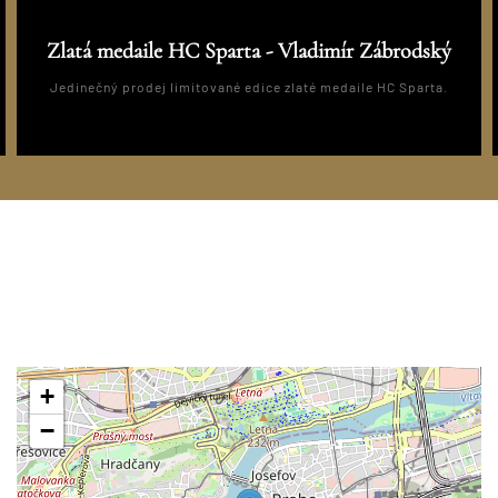
Zlatá medaile HC Sparta - Vladimír Zábrodský
Jedinečný prodej limitované edice zlaté medaile HC Sparta.
+
−