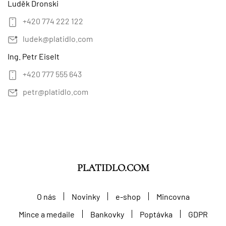
Luděk Dronski
+420 774 222 122
ludek@platidlo.com
Ing. Petr Eiselt
+420 777 555 643
petr@platidlo.com
PLATIDLO.COM
O nás
Novinky
e-shop
Mincovna
Mince a medaile
Bankovky
Poptávka
GDPR