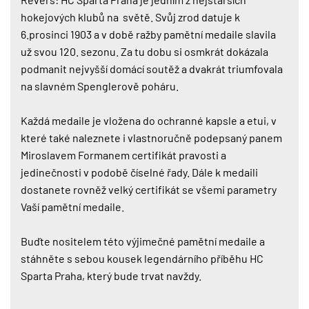
hokejových klubů na světě. Svůj zrod datuje k
6.prosinci 1903 a v době ražby pamětní medaile slavila
už svou 120. sezonu. Za tu dobu si osmkrát dokázala
podmanit nejvyšší domácí soutěž a dvakrát triumfovala
na slavném Spenglerově poháru.
Každá medaile je vložena do ochranné kapsle a etui, v
které také naleznete i vlastnoručně podepsaný panem
Miroslavem Formanem certifikát pravosti a
jedinečnosti v podobě číselné řady. Dále k medaili
dostanete rovněž velký certifikát se všemi parametry
Vaší pamětní medaile.
Buďte nositelem této výjimečné pamětní medaile a
stáhněte s sebou kousek legendárního příběhu HC
Sparta Praha, který bude trvat navždy.