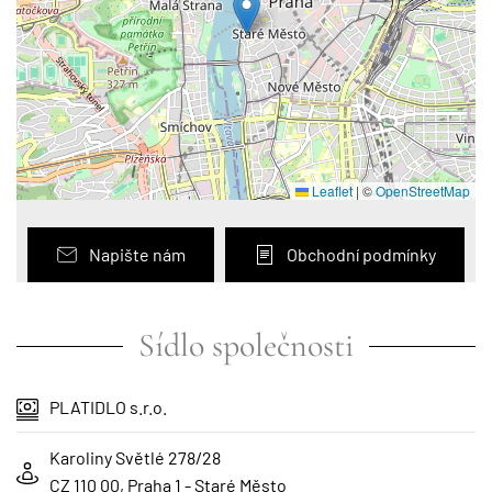
Leaflet
|
©
OpenStreetMap
Napište nám
Obchodní podmínky
Sídlo společnosti
PLATIDLO s.r.o.
Karoliny Světlé 278/28
CZ 110 00, Praha 1 - Staré Město