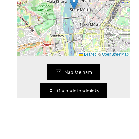
Leaflet
|
©
OpenStreetMap
Napište nám
Obchodní podmínky