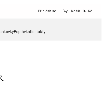
Přihlásit se
Košík -
0,- Kč
ankovky
Poptávka
Kontakty
 R