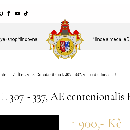
ky
e-shop
Mincovna
Mince a medaile
B
 mince
Řím, AE 3, Constantinus I. 307 - 337, AE centenionalis R
. 307 - 337, AE centenionalis
1 900,- Kč