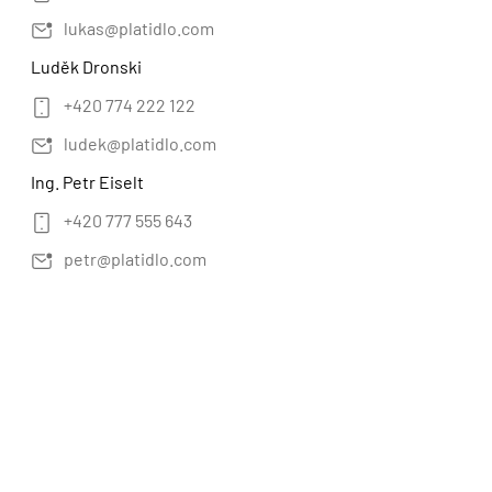
lukas@platidlo.com
Luděk Dronski
+420 774 222 122
ludek@platidlo.com
Ing. Petr Eiselt
+420 777 555 643
petr@platidlo.com