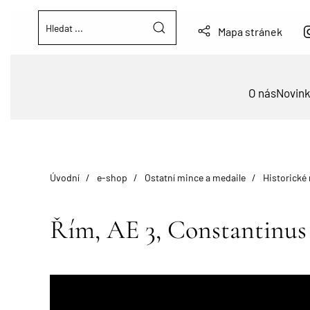
Mapa stránek
O nás
Novin
Úvodní
e-shop
Ostatní mince a medaile
Historické
Řím, AE 3, Constantinus I