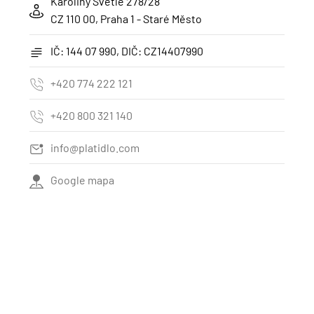
Karoliny Světlé 278/28
CZ 110 00, Praha 1 - Staré Město
IČ: 144 07 990, DIČ: CZ14407990
+420 774 222 121
+420 800 321 140
info@platidlo.com
Google mapa