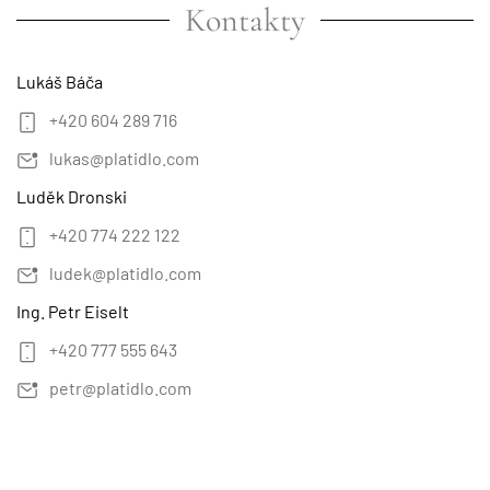
Kontakty
Lukáš Báča
+420 604 289 716
lukas@platidlo.com
Luděk Dronski
+420 774 222 122
ludek@platidlo.com
Ing. Petr Eiselt
+420 777 555 643
petr@platidlo.com