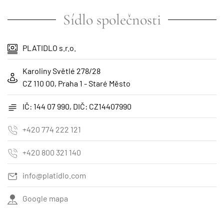
Sídlo společnosti
PLATIDLO s.r.o.
Karoliny Světlé 278/28
CZ 110 00, Praha 1 - Staré Město
IČ: 144 07 990, DIČ: CZ14407990
+420 774 222 121
+420 800 321 140
info@platidlo.com
Google mapa