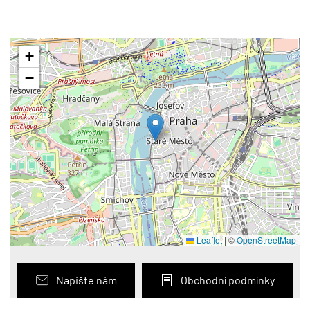
+
−
Leaflet
|
©
OpenStreetMap
Napište nám
Obchodní podmínky