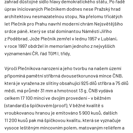
zahrad důstojné sídlo hlavy demokratického státu. Po řadě
úprav iniciovaných Plečnikem dodnes nese Pražský hrad
architektovu nesmazatelnou stopu. Na přelomu třicátých
let Plečnik pro Prahu navrhl moderní chrám Nejsvětějšího
srdce páně, který se stal dominantou Náměstí Jiřího
z Poděbrad. Jože Plečnik zemřel v lednu 1957 v Lublani,
v roce 1997 obdržel in memoriam jednoho z nejvyšších
vyznamenání ČR, řád TGM I. třídy.
Výročí Plečnikova narození a jeho tvorbu na našem území
připomíná pamětní stříbrná dvousetkorunová mince ČNB,
která je vyražena ze slitiny obsahující 925 dílů stříbra a 75 dílů
mědi, má průměr 31 mm a hmotnost 13 g. ČNB vydává
celkem 17 100 mincí ve dvojím provedení – v běžném
(standard) a špičkovém (proof). V běžné kvalitě s
vroubkovanou hranou je emitováno 5 900 kusů, dalších
11 200 kusů pak má špičkovou kvalitu, která se vyznačuje
vysoce leštěným mincovním polem, matovaným reliéfem a