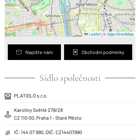
Leaflet
|
©
OpenStreetMap
Napište nám
Obchodní podmínky
Sídlo společnosti
PLATIDLO s.r.o.
Karoliny Světlé 278/28
CZ 110 00, Praha 1 - Staré Město
IČ: 144 07 990, DIČ: CZ14407990