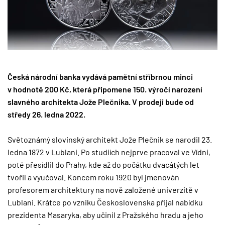
Česká národní banka vydává pamětní stříbrnou minci
v hodnotě 200 Kč, která připomene 150. výročí narození
slavného architekta Jože Plečnika. V prodeji bude od
středy 26. ledna 2022.
Světoznámý slovinský architekt Jože Plečnik se narodil 23.
ledna 1872 v Lublani. Po studiích nejprve pracoval ve Vídni,
poté přesídlil do Prahy, kde až do počátku dvacátých let
tvořil a vyučoval. Koncem roku 1920 byl jmenován
profesorem architektury na nově založené univerzitě v
Lublani. Krátce po vzniku Československa přijal nabídku
prezidenta Masaryka, aby učinil z Pražského hradu a jeho