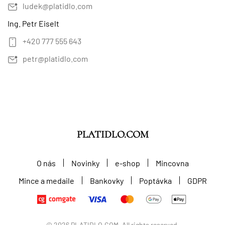
ludek@platidlo.com
Ing. Petr Eiselt
+420 777 555 643
petr@platidlo.com
PLATIDLO.COM
O nás
Novinky
e-shop
Mincovna
Mince a medaile
Bankovky
Poptávka
GDPR
©
2026
PLATIDLO.COM. All rights reserved.