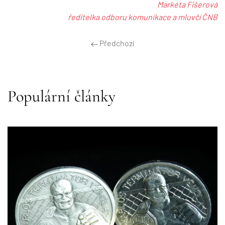
Markéta Fišerová
ředitelka odboru komunikace a mluvčí ČNB
Předchozí
Populární články