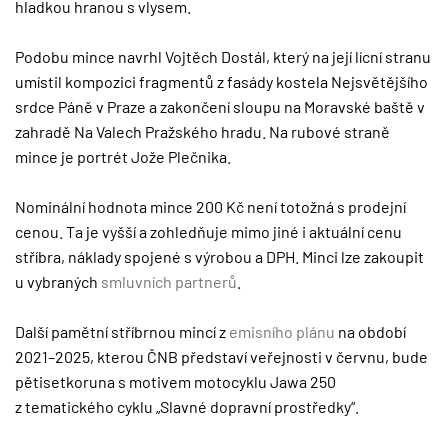
hladkou hranou s vlysem.
Podobu mince navrhl Vojtěch Dostál, který na její lícní stranu
umístil kompozici fragmentů z fasády kostela Nejsvětějšího
srdce Páně v Praze a zakončení sloupu na Moravské baště v
zahradě Na Valech Pražského hradu. Na rubové straně
mince je portrét Jože Plečnika.
Nominální hodnota mince 200 Kč není totožná s prodejní
cenou. Ta je vyšší a zohledňuje mimo jiné i aktuální cenu
stříbra, náklady spojené s výrobou a DPH. Minci lze zakoupit
u vybraných
smluvních partnerů
.
Další pamětní stříbrnou mincí z
emisního plánu
na období
2021–2025, kterou ČNB představí veřejnosti v červnu, bude
pětisetkoruna s motivem motocyklu Jawa 250
z tematického cyklu „Slavné dopravní prostředky“.