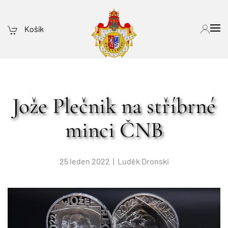
Košík
Jože Plečnik na stříbrné
minci ČNB
25 leden 2022
| Luděk Dronski