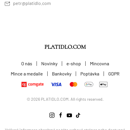
petr@platidlo.com
PLATIDLO.COM
O nás
Novinky
e-shop
Mincovna
Mince a medaile
Bankovky
Poptávka
GDPR
©
2026
PLATIDLO.COM. All rights reserved.
Veškeré informace obsažené na této webové stránce nebo dostupné