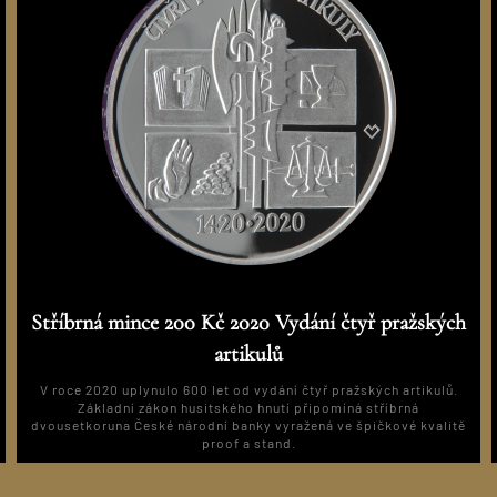
Stříbrná mince 200 Kč 2020 Vydání čtyř pražských
artikulů
V roce 2020 uplynulo 600 let od vydání čtyř pražských artikulů.
Základní zákon husitského hnutí připomíná stříbrná
dvousetkoruna České národní banky vyražená ve špičkové kvalitě
proof a stand.