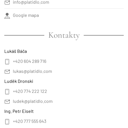
info@platidlo.com
Google mapa
Kontakty
Lukáš Báča
+420 604 289 716
lukas@platidlo.com
Luděk Dronski
+420 774 222 122
ludek@platidlo.com
Ing. Petr Eiselt
+420 777 555 643