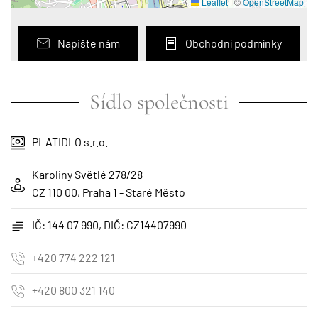
Leaflet
|
©
OpenStreetMap
Napište nám
Obchodní podmínky
Sídlo společnosti
PLATIDLO s.r.o.
Karoliny Světlé 278/28
CZ 110 00, Praha 1 - Staré Město
IČ: 144 07 990, DIČ: CZ14407990
+420 774 222 121
+420 800 321 140