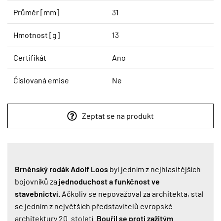
Průměr [mm]
31
Hmotnost [g]
13
Certifikát
Ano
Číslovaná emise
Ne
Zeptat se na produkt
Brněnský rodák Adolf Loos
byl jedním z nejhlasitějších
bojovníků za
jednoduchost a funkčnost ve
stavebnictví.
Ačkoliv se nepovažoval za architekta, stal
se jedním z největších představitelů evropské
architektury 20. století.
Bouřil se proti zažitým