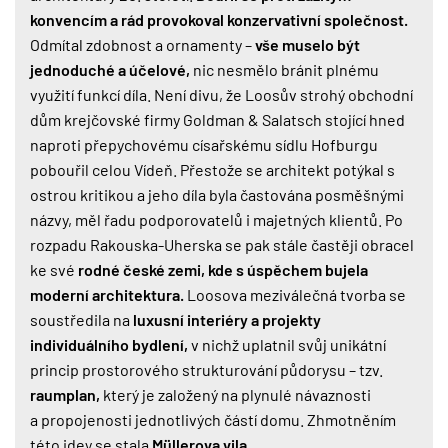
konvencím a rád provokoval konzervativní společnost.
Odmítal zdobnost a ornamenty –
vše muselo být
jednoduché a účelové,
nic nesmělo bránit plnému
využití funkcí díla. Není divu, že Loosův strohý obchodní
dům krejčovské firmy Goldman & Salatsch stojící hned
naproti přepychovému císařskému sídlu Hofburgu
pobouřil celou Vídeň. Přestože se architekt potýkal s
ostrou kritikou a jeho díla byla častována posměšnými
názvy, měl řadu podporovatelů i majetných klientů. Po
rozpadu Rakouska-Uherska se pak stále častěji obracel
ke své
rodné české zemi, kde s úspěchem bujela
moderní architektura.
Loosova meziválečná tvorba se
soustředila na
luxusní interiéry a projekty
individuálního bydlení,
v nichž uplatnil svůj unikátní
princip prostorového strukturování půdorysu – tzv.
raumplan,
který je založený na plynulé návaznosti
a propojenosti jednotlivých částí domu. Zhmotněním
této idey se stala
Müllerova vila.