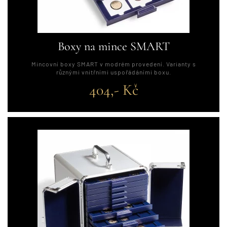
Boxy na mince SMART
Mincovní boxy SMART v modrém provedení. Varianty s
různými vnitřními uspořádáními boxu.
404,- Kč