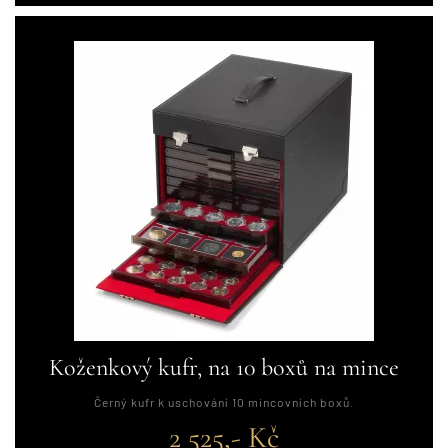
Koženkový kufr, na 10 boxů na mince
Černý kufr k uschování 10 mincovních boxů.
2 525,- Kč