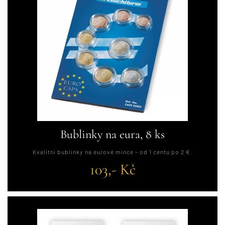
Bublinky na eura, 8 ks
Kvalitní bublinky na eurové mince - od 1 centu po 2 €.
103,- Kč