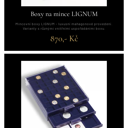
Boxy na mince LIGNUM
Mincovní boxy LIGNUM - luxusní mahagonové provedení.
Varianty s různými vnitřními uspořádáními boxu.
870,- Kč