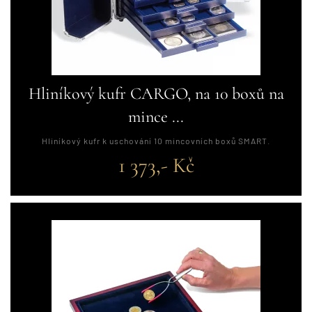
Hliníkový kufr CARGO, na 10 boxů na
mince ...
Hliníkový kufr k uschování 10 mincovních boxů SMART.
1 373,- Kč