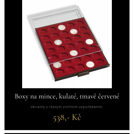
Boxy na mince, kulaté, tmavě červené
Varianty s různým vnitřním uspořádáním.
538,- Kč