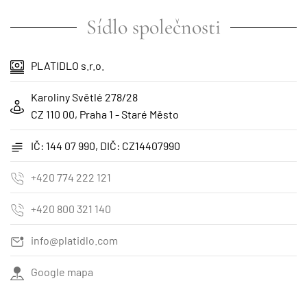
Sídlo společnosti
PLATIDLO s.r.o.
Karoliny Světlé 278/28
CZ 110 00, Praha 1 - Staré Město
IČ: 144 07 990, DIČ: CZ14407990
+420 774 222 121
+420 800 321 140
info@platidlo.com
Google mapa