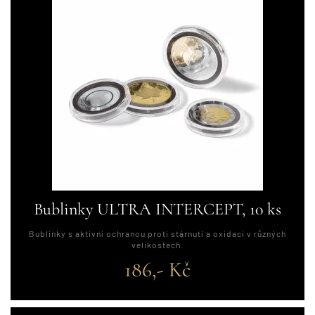
Bublinky ULTRA INTERCEPT, 10 ks
Bublinky s aktivní ochranou proti stárnutí a oxidaci v různých
velikostech.
186,- Kč