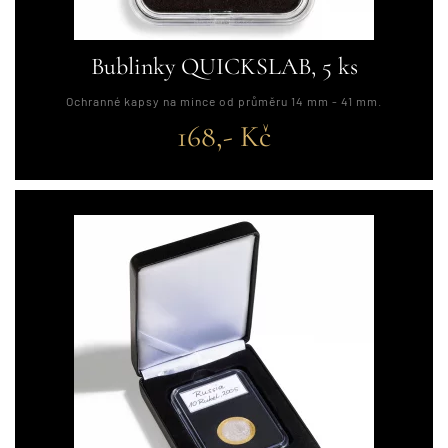
Bublinky QUICKSLAB, 5 ks
Ochranné kapsy na mince od průměru 14 mm - 41 mm.
168,- Kč