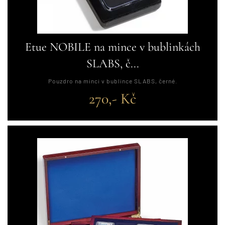
Etue NOBILE na mince v bublinkách
SLABS, č...
Pouzdro na minci v bublince SLABS, černé.
270,- Kč