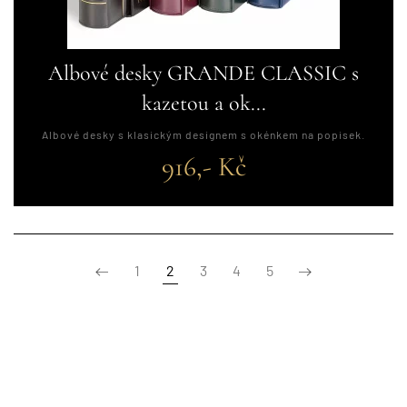
Albové desky GRANDE CLASSIC s
kazetou a ok...
Albové desky s klasickým designem s okénkem na popisek.
916,- Kč
1
2
3
4
5