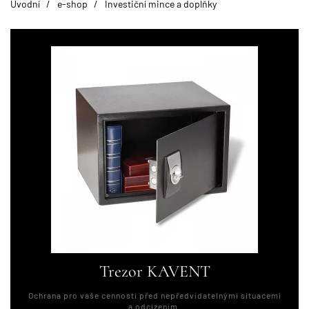
Úvodní
e-shop
Investiční mince a doplňky
Trezor KAVENT
Ochrana pro vaše cennosti před nepředvídatelnými situacemi
a odcizením.