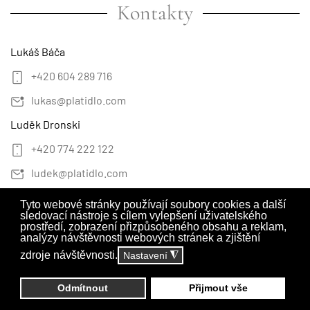
Kontakty
Lukáš Báča
+420 604 289 716
lukas@platidlo.com
Luděk Dronski
+420 774 222 122
ludek@platidlo.com
Ing. Petr Eiselt
Tyto webové stránky používají soubory cookies a další
sledovací nástroje s cílem vylepšení uživatelského
+420 777 555 643
prostředí, zobrazení přizpůsobeného obsahu a reklam,
analýzy návštěvnosti webových stránek a zjištění
petr@platidlo.com
zdroje návštěvnosti.
Nastavení
◮
Odmítnout
Přijmout vše