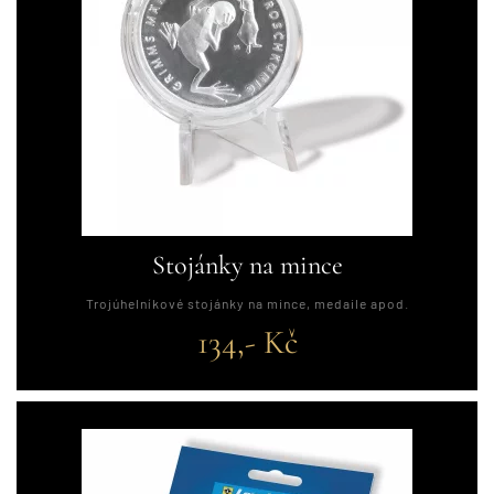
Stojánky na mince
Trojúhelníkové stojánky na mince, medaile apod.
134,- Kč