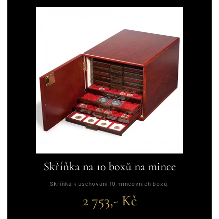
Skříňka na 10 boxů na mince
Skříňka k uschování 10 mincovních boxů.
2 753,- Kč