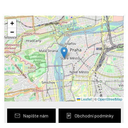
+
−
Leaflet
|
©
OpenStreetMap
Napište nám
Obchodní podmínky