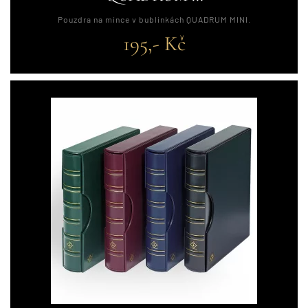
Pouzdra na mince v bublinkách QUADRUM MINI.
195,- Kč