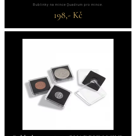
Bublinky na mince Quadrum pro mince.
198,- Kč