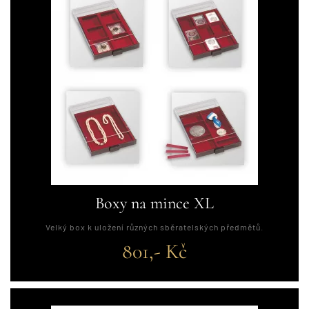
Boxy na mince XL
Velký box k uložení různých sběratelských předmětů.
801,- Kč