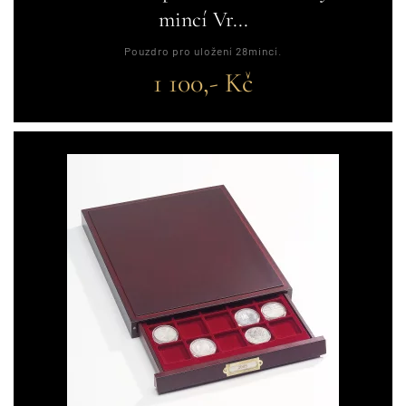
mincí Vr...
Pouzdro pro uložení 28mincí.
1 100,- Kč