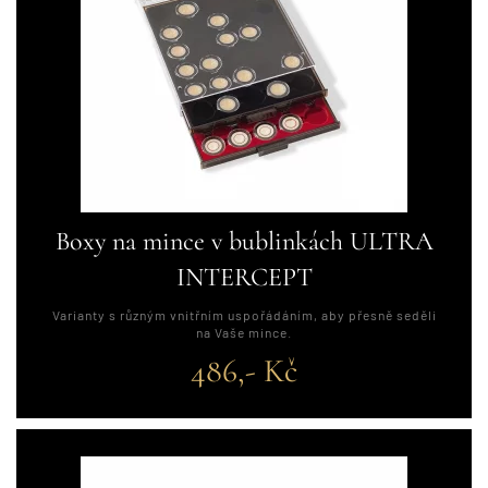
Boxy na mince v bublinkách ULTRA
INTERCEPT
Varianty s různým vnitřním uspořádáním, aby přesně seděli
na Vaše mince.
486,- Kč