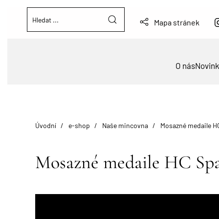
Mapa stránek
O nás
Novin
Úvodní
e-shop
Naše mincovna
Mosazné medaile HC
Mosazné medaile HC Spa