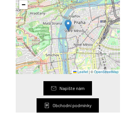
−
Leaflet
|
©
OpenStreetMap
Napište nám
Obchodní podmínky