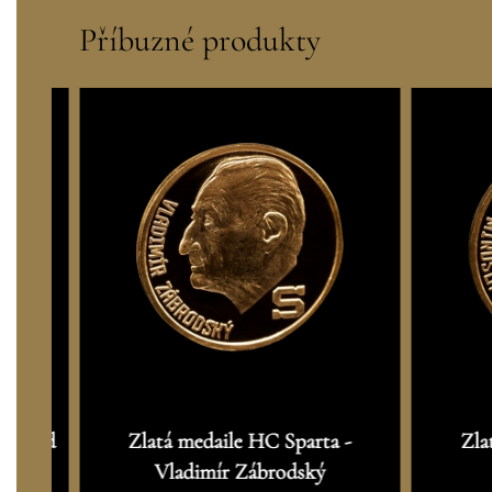
Příbuzné produkty
Richard
Zlatá medaile HC Sparta -
Zla
Vladimír Zábrodský