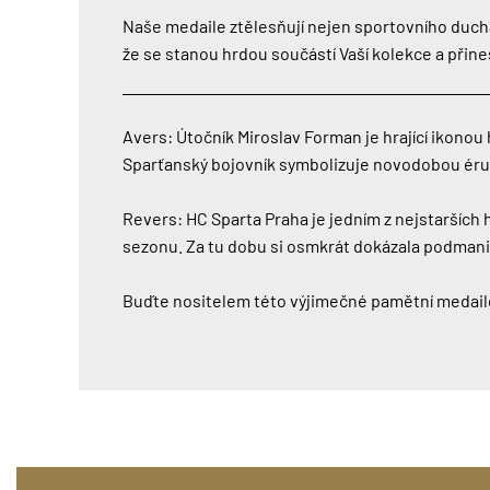
Naše medaile ztělesňují nejen sportovního ducha
že se stanou hrdou součástí Vaší kolekce a přin
Avers: Útočník Miroslav Forman je hrající ikono
Sparťanský bojovník symbolizuje novodobou éru
Revers: HC Sparta Praha je jedním z nejstarších 
sezonu. Za tu dobu si osmkrát dokázala podmani
Buďte nositelem této výjimečné pamětní medaile