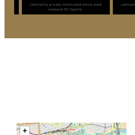
 zlaté
Jedinečný prodej limitované edice zlaté
Jedineč
medaile HC Sparta.
+