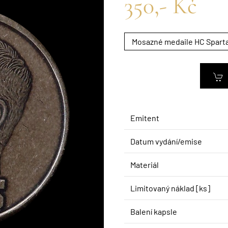
350,- Kč
Emitent
Datum vydání/emise
Materiál
Limitovaný náklad [ks]
Balení kapsle