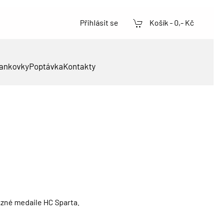
Přihlásit se
Košík -
0,- Kč
ankovky
Poptávka
Kontakty
zné medaile HC Sparta.