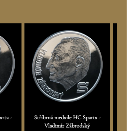
arta -
Stříbrná medaile HC Sparta -
Stř
Vladimír Zábrodský