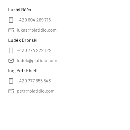
Lukáš Báča
+420 604 289 716
lukas@platidlo.com
Luděk Dronski
+420 774 222 122
ludek@platidlo.com
Ing. Petr Eiselt
+420 777 555 643
petr@platidlo.com