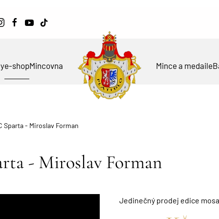
ky
e-shop
Mincovna
Mince a medaile
B
 Sparta - Miroslav Forman
rta - Miroslav Forman
Jedinečný prodej edice mosa