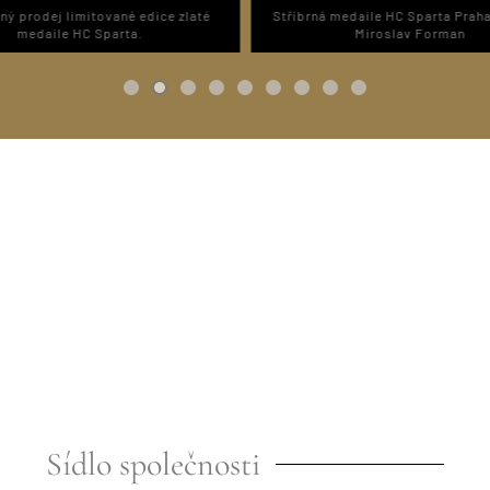
ný prodej limitované edice zlaté
Stříbrná medaile HC Sparta Praha 
medaile HC Sparta.
Miroslav Forman
Sídlo společnosti