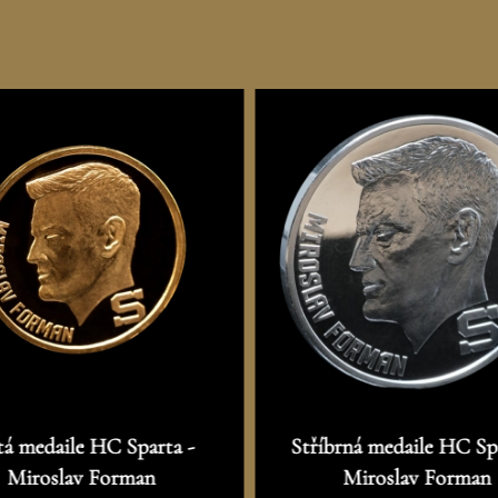
tá medaile HC Sparta -
Stříbrná medaile HC Sp
Miroslav Forman
Miroslav Forman