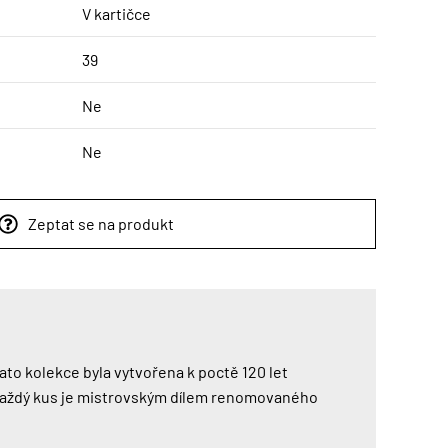
V kartičce
39
Ne
Ne
Zeptat se na produkt
to kolekce byla vytvořena k poctě 120 let
. Každý kus je mistrovským dílem renomovaného