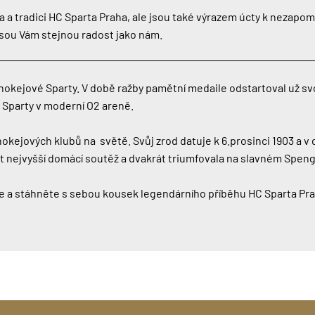
 a tradici HC Sparta Praha, ale jsou také výrazem úcty k nezapo
esou Vám stejnou radost jako nám.
u hokejové Sparty. V době ražby pamětní medaile odstartoval už 
 Sparty v moderní O2 areně.
hokejových klubů na světě. Svůj zrod datuje k 6.prosinci 1903 a v
t nejvyšší domácí soutěž a dvakrát triumfovala na slavném Spen
 a stáhněte s sebou kousek legendárního příběhu HC Sparta Prah