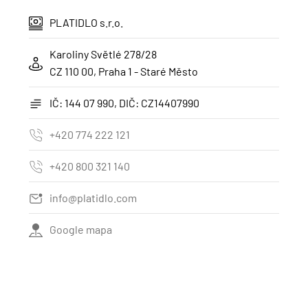
PLATIDLO s.r.o.
Karoliny Světlé 278/28
CZ 110 00, Praha 1 - Staré Město
IČ: 144 07 990, DIČ: CZ14407990
+420 774 222 121
+420 800 321 140
info@platidlo.com
Google mapa