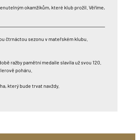
menutelným okamžikům, které klub prožil. Věříme,
svou čtrnáctou sezonu v mateřském klubu.
 době ražby pamětní medaile slavila už svou 120.
glerově poháru.
a, který bude trvat navždy.